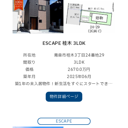
ESCAPE 桂木 3LDK
所在地
青森市桂木3丁目24番地29
間取り
3LDK
価格
2670.0万円
築年月
2025年06月
築1年の未入居物件！新生活をすぐにスタートできます！サンロード青森まで440ｍ！南中学校まで400ｍ!アフター最大10年保証！白蟻10年保証！フラット３５Ｓ対応住宅！
物件詳細ページ
ESCAPE