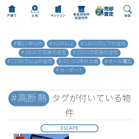
#築20年以内
#4LDK以上
#1800万以下の住宅
#1800万前後の住宅
#2000万前後の住宅
#2200万以上の住宅
#40~50坪の土地
#オール電化
#カーポート
#高断熱
タグが付いている物
件
ESCAPE