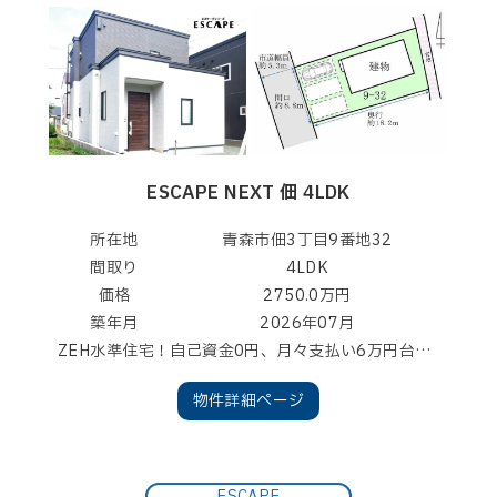
ESCAPE NEXT 佃 4LDK
所在地
青森市佃3丁目9番地32
間取り
4LDK
価格
2750.0万円
築年月
2026年07月
ZEH水準住宅！自己資金0円、月々支払い6万円台から買える土地付き新築住宅！家族構成に合わせて使える4LDK！アフター最大10年保証！白蟻10年保証！フラット３５Ｓ（ZEH）対応住宅！みらいエコ住宅2026事業対象住宅（ZEH水準住宅）！
物件詳細ページ
ESCAPE