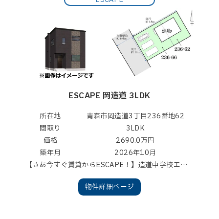
ESCAPE 岡造道 3LDK
所在地
青森市岡造道3丁目236番地62
間取り
3LDK
価格
2690.0万円
築年月
2026年10月
【さあ今すぐ賃貸からESCAPE！】造道中学校エリアでお探しのお客様におすすめの土地付き新築住宅！アフター最大10年保証！白蟻10年保証！フラット３５Ｓ（ZEH）対応住宅！みらいエコ住宅2026事業対象住宅（ZEH水準住宅）！
物件詳細ページ