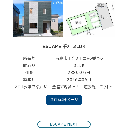
ESCAPE 千刈 3LDK
所在地
青森市千刈3丁目96番地6
間取り
3LDK
価格
2380.0万円
築年月
2026年06月
ZEH水準で暖かい！全室7帖以上！回遊動線！千刈小学校まで徒歩7分！アフター最大10年保証！白蟻10年保証！フラット３５Ｓ（ZEH）対応住宅！みらいエコ住宅2026事業対象住宅（ZEH水準住宅）！
物件詳細ページ
ESCAPE NEXT