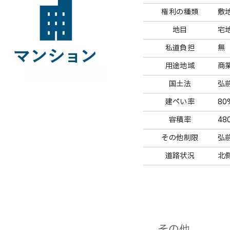
権利の種類
敷
地目
宅
私道負担
無
用途地域
商
国土法
弘
建ぺい率
80
容積率
48
その他制限
弘
道路状況
北側
その他