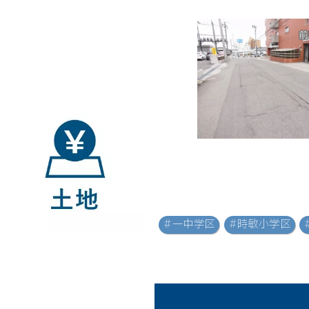
前
#一中学区
#時敏小学区