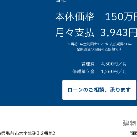
本体価格
150万
月々支払
3,943
※当初3年金利固定1.21％ 支払期間40年
全額融資の場合の支払額です
管理費
4,500円／月
修繕積立金
1,260円／月
ローンのご相談、承ります
建物
森県弘前市大字鉄砲町2番地2
間