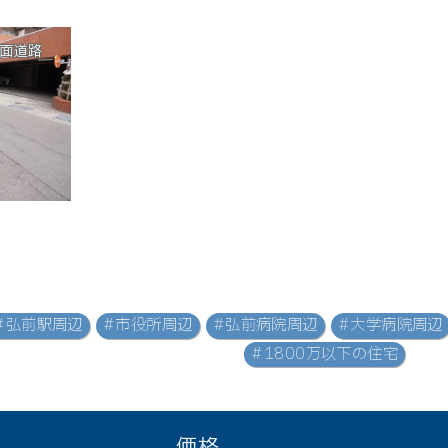
面道路
#弘前駅周辺
#市役所周辺
#弘前病院周辺
#大学病院周辺
#1800万以下の住宅
価格