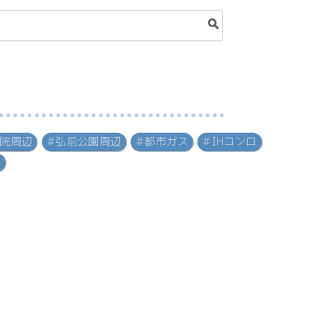
病院周辺
#弘前公園周辺
#都市ガス
#IHコンロ
宅