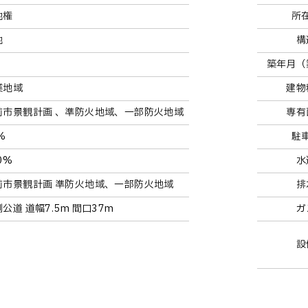
地権
所
地
構
築年月（
業地域
建物
前市景観計画 、準防火地域、一部防火地域
専有
%
駐
0%
水
前市景観計画 準防火地域、一部防火地域
排
公道 道幅7.5m 間口37m
ガ
設