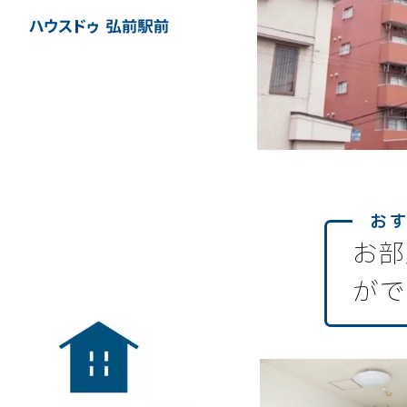
お部
がで