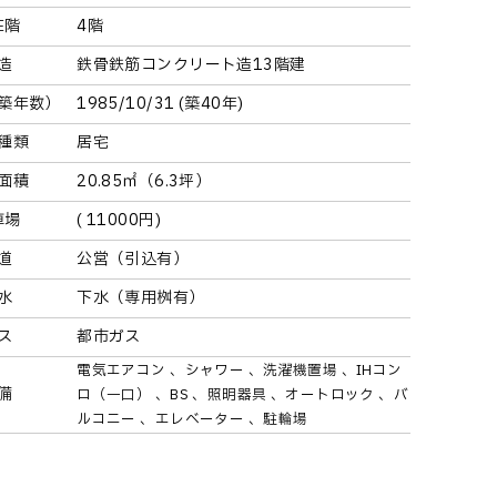
在階
4階
造
鉄骨鉄筋コンクリート造13階建
築年数）
1985/10/31 (築40年)
種類
居宅
面積
20.85㎡（6.3坪）
車場
( 11000円)
道
公営（引込有）
水
下水（専用桝有）
ス
都市ガス
電気エアコン
シャワー
洗濯機置場
IHコン
備
ロ（一口）
BS
照明器具
オートロック
バ
ルコニー
エレベーター
駐輪場