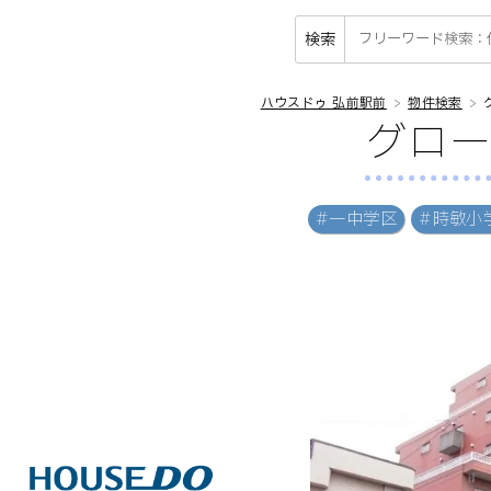
検索
ハウスドゥ 弘前駅前
物件検索
グロー
#一中学区
#時敏小