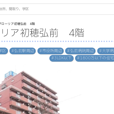
グローリア初穂弘前 4階
リア初穂弘前 4階
学区
#弘前駅周辺
#市役所周辺
#弘前病院周辺
#大学
#3LDK以下
#1800万以下の住