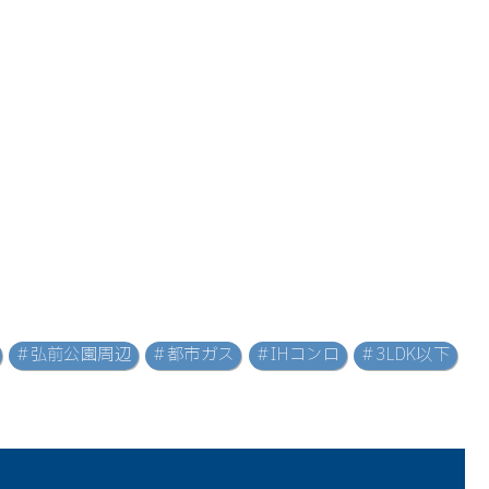
#弘前公園周辺
#都市ガス
#IHコンロ
#3LDK以下