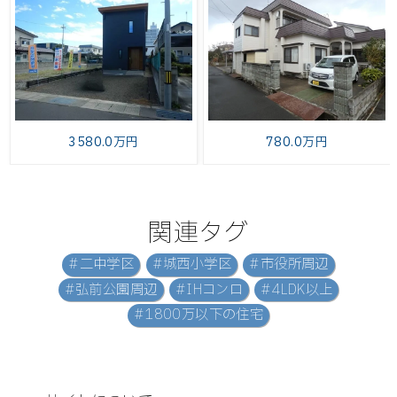
3580.0万円
780.0万円
関連タグ
#二中学区
#城西小学区
#市役所周辺
#弘前公園周辺
#IHコンロ
#4LDK以上
#1800万以下の住宅