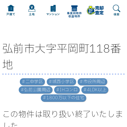
弘前市大字平岡町118番
地
#二中学区
#城西小学区
#市役所周辺
#弘前公園周辺
#IHコンロ
#4LDK以上
#1800万以下の住宅
この物件は取り扱い終了いたしま
した。