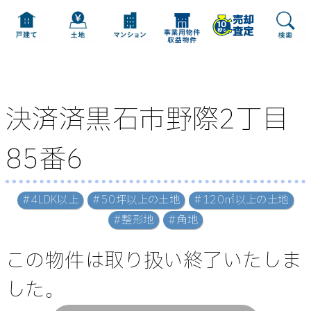
決済済黒石市野際2丁目
85番6
#4LDK以上
#50坪以上の土地
#120㎡以上の土地
#整形地
#角地
この物件は取り扱い終了いたしま
した。