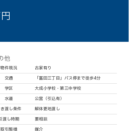
万円
の他
物件現況
古家有り
交通
「富田三丁目」バス停まで徒歩4分
学区
大成小学校・第三中学校
水道
公営（引込有）
引き渡し条件
解体更地渡し
引渡し時期
要相談
取引態様
媒介