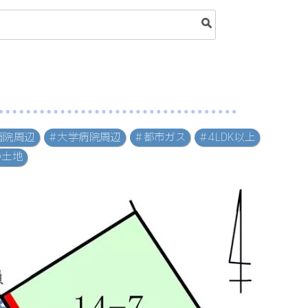
病院周辺
#大学病院周辺
#都市ガス
#4LDK以上
の土地