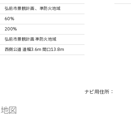
弘前市景観計画 、準防火地域
60%
200%
弘前市景観計画 準防火地域
西側公道 道幅3.6m 間口13.8m
ナビ用住所：
辺地図