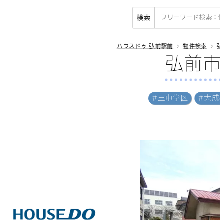
検索
ハウスドゥ 弘前駅前
物件検索
弘前市
#三中学区
#大成