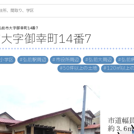
弘前市大字御幸町14番7
大字御幸町14番7
小学区
#弘前駅周辺
#市役所周辺
#弘前大周辺
#弘前
#50坪以上の土地
#120㎡以上