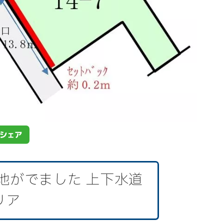
地がでました 上下水道
リア